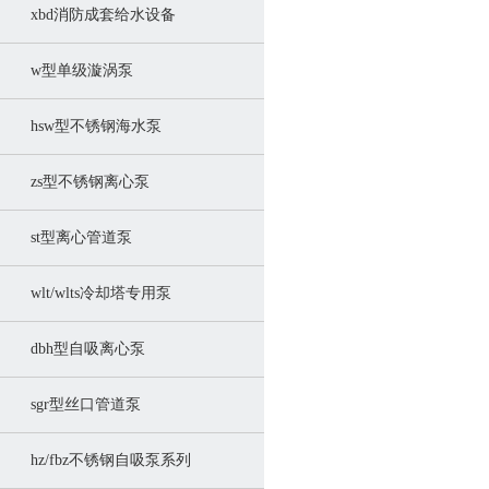
xbd消防成套给水设备
w型单级漩涡泵
hsw型不锈钢海水泵
zs型不锈钢离心泵
st型离心管道泵
wlt/wlts冷却塔专用泵
dbh型自吸离心泵
sgr型丝口管道泵
hz/fbz不锈钢自吸泵系列