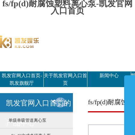
fs/fp(d)耐腐蚀塑料离心泵-凯发官网
入口首页
凯发官网入口首页-
关于凯发官网入口首
新闻中心
凯发旗舰厅
页
fs/fp(d)耐腐
凯发官网入口首页的
单级单吸管道离心泵
产品中心