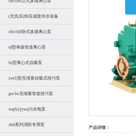
cdl/cdlf立式多级离心泵
(无负压)恒压成套供水设备
chl/chlf卧式多级离心泵
td型单级管道离心泵
bz型离心式自吸泵
zw(l)型无堵塞自吸式排污泵
gw/lw无堵塞管道排污泵
wq(k)/jywq污水电泵
xbd系列消防专用泵
产品详情：